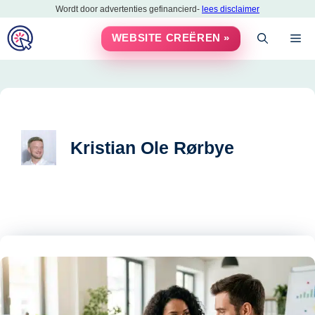
Ga
Wordt door advertenties gefinancierd-
lees disclaimer
naar
M
WEBSITE CREËREN »
de
inhoud
Kristian Ole Rørbye