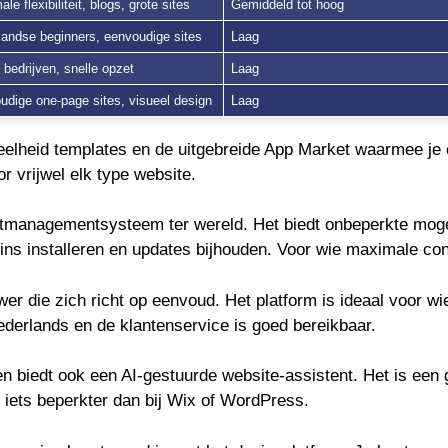
le flexibiliteit, blogs, grote sites
Gemiddeld tot hoog
landse beginners, eenvoudige sites
Laag
 bedrijven, snelle opzet
Laag
dige one-page sites, visueel design
Laag
lheid templates en de uitgebreide App Market waarmee je ex
or vrijwel elk type website.
ntmanagementsysteem ter wereld. Het biedt onbeperkte moge
gins installeren en updates bijhouden. Voor wie maximale co
r die zich richt op eenvoud. Het platform is ideaal voor wi
Nederlands en de klantenservice is goed bereikbaar.
 biedt ook een AI-gestuurde website-assistent. Het is een 
 is iets beperkter dan bij Wix of WordPress.