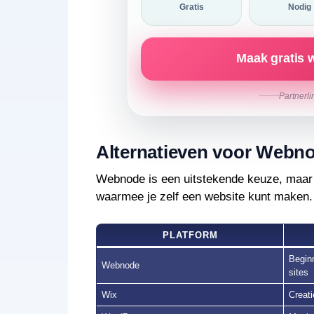
Gratis
Nodig
Maak gratis 
Partnerli
Alternatieven voor Webno
Webnode is een uitstekende keuze, maar h
waarmee je zelf een website kunt maken. H
PLATFORM
Beginn
Webnode
sites
Wix
Creati