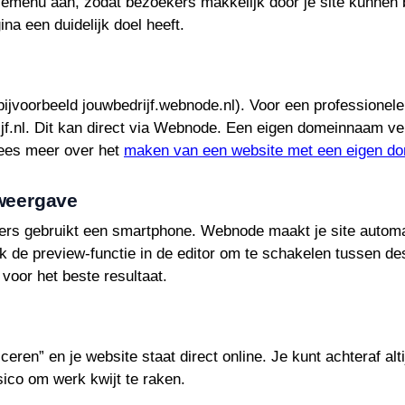
menu aan, zodat bezoekers makkelijk door je site kunnen b
na een duidelijk doel heeft.
bijvoorbeeld jouwbedrijf.webnode.nl). Voor een professionele 
jf.nl. Dit kan direct via Webnode. Een eigen domeinnaam ve
 Lees meer over het
maken van een website met een eigen d
 weergave
ers gebruikt een smartphone. Webnode maakt je site automat
ik de preview-functie in de editor om te schakelen tussen de
voor het beste resultaat.
ceren” en je website staat direct online. Je kunt achteraf a
sico om werk kwijt te raken.