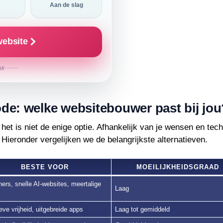
Aan de slag
website
nk
de: welke websitebouwer past bij jou
et is niet de enige optie. Afhankelijk van je wensen en tec
ieronder vergelijken we de belangrijkste alternatieven.
BESTE VOOR
MOEILIJKHEIDSGRAAD
ers, snelle AI-websites, meertalige
Laag
eve vrijheid, uitgebreide apps
Laag tot gemiddeld