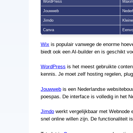
WordPress
Maxima
Jouwweb
Neder
Jimdo
Kleine
Canva
Eenvou
Wix
is populair vanwege de enorme hoevee
biedt ook een AI-builder en is geschikt vo
WordPress
is het meest gebruikte conte
kennis. Je moet zelf hosting regelen, plu
Jouwweb
is een Nederlandse websitebouwe
poespas. De interface is volledig in het 
Jimdo
werkt vergelijkbaar met Webnode en
snel online willen zijn. De functionaliteit