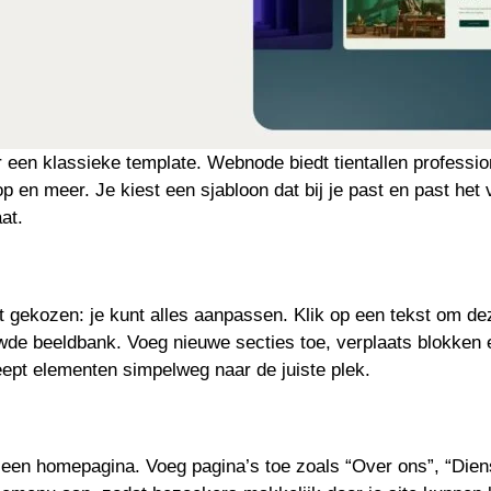
r een klassieke template. Webnode biedt tientallen professi
hop en meer. Je kiest een sjabloon dat bij je past en past he
at.
bt gekozen: je kunt alles aanpassen. Klik op een tekst om d
ouwde beeldbank. Voeg nieuwe secties toe, verplaats blokken 
eept elementen simpelweg naar de juiste plek.
een homepagina. Voeg pagina’s toe zoals “Over ons”, “Diens