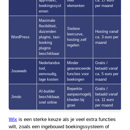
app-markt,
veel
ca. 17 euro
boekingssyst
elementen
per maand
emen
Maximale
flexibiliteit,
Steilere
duizenden
Hosting vanaf
leercurve,
WordPress
plugins, taxi-
ca. 3 euro per
hosting zelf
booking
maand
regelen
plugins
beschikbaar
Nederlandse
Minder
Gratis /
tool,
geavanceerde
betaald vanaf
Jouwweb
eenvoudig,
functies voor
ca. 5 euro per
lage kosten
boekingen
maand
Beperkte
Gratis /
AI-builder
aanpasmogelij
betaald vanaf
Jimdo
beschikbaar,
kheden bij
ca. 11 euro
snel online
groei
per maand
Wix
is een sterke keuze als je veel extra functies
wilt, zoals een ingebouwd boekingssysteem of