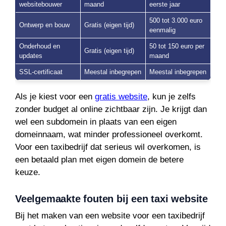
websitebouwer
maand
eerste jaar
500 tot 3.000 euro
Ontwerp en bouw
Gratis (eigen tijd)
eenmalig
Onderhoud en
50 tot 150 euro per
Gratis (eigen tijd)
updates
maand
SSL-certificaat
Meestal inbegrepen
Meestal inbegrepen
Als je kiest voor een
gratis website
, kun je zelfs
zonder budget al online zichtbaar zijn. Je krijgt dan
wel een subdomein in plaats van een eigen
domeinnaam, wat minder professioneel overkomt.
Voor een taxibedrijf dat serieus wil overkomen, is
een betaald plan met eigen domein de betere
keuze.
Veelgemaakte fouten bij een taxi website
Bij het maken van een website voor een taxibedrijf