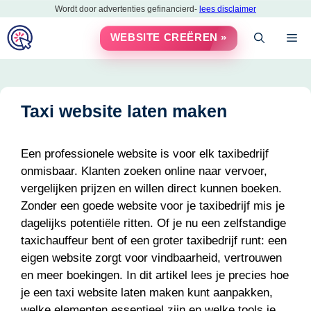
Ga
Wordt door advertenties gefinancierd-
lees disclaimer
naar
M
WEBSITE CREËREN »
de
inhoud
Taxi website laten maken
Een professionele website is voor elk taxibedrijf
onmisbaar. Klanten zoeken online naar vervoer,
vergelijken prijzen en willen direct kunnen boeken.
Zonder een goede website voor je taxibedrijf mis je
dagelijks potentiële ritten. Of je nu een zelfstandige
taxichauffeur bent of een groter taxibedrijf runt: een
eigen website zorgt voor vindbaarheid, vertrouwen
en meer boekingen. In dit artikel lees je precies hoe
je een taxi website laten maken kunt aanpakken,
welke elementen essentieel zijn en welke tools je