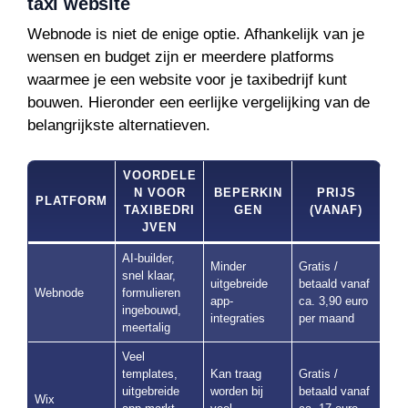
taxi website
Webnode is niet de enige optie. Afhankelijk van je
wensen en budget zijn er meerdere platforms
waarmee je een website voor je taxibedrijf kunt
bouwen. Hieronder een eerlijke vergelijking van de
belangrijkste alternatieven.
VOORDELE
N VOOR
BEPERKIN
PRIJS
PLATFORM
TAXIBEDRI
GEN
(VANAF)
JVEN
AI-builder,
Minder
Gratis /
snel klaar,
uitgebreide
betaald vanaf
Webnode
formulieren
app-
ca. 3,90 euro
ingebouwd,
integraties
per maand
meertalig
Veel
templates,
Kan traag
Gratis /
uitgebreide
worden bij
betaald vanaf
Wix