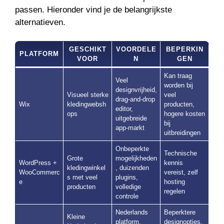
passen. Hieronder vind je de belangrijkste
alternatieven.
GESCHIKT
VOORDELE
BEPERKIN
PLATFORM
VOOR
N
GEN
Kan traag
Veel
worden bij
designvrijheid,
Visueel sterke
veel
drag-and-drop
Wix
kledingwebsh
producten,
editor,
ops
hogere kosten
uitgebreide
bij
app-markt
uitbreidingen
Onbeperkte
Technische
Grote
mogelijkheden
WordPress +
kennis
kledingwinkel
, duizenden
WooCommerc
vereist, zelf
s met veel
plugins,
e
hosting
producten
volledige
regelen
controle
Nederlands
Beperktere
Kleine
platform,
designopties,