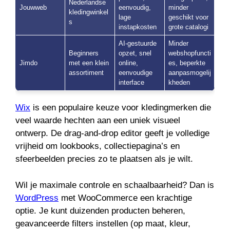
Nederlandse
Jouwweb
eenvoudig,
minder
kledingwinkel
lage
geschikt voor
s
instapkosten
grote catalogi
AI-gestuurde
Minder
Beginners
opzet, snel
webshopfuncti
Jimdo
met een klein
online,
es, beperkte
assortiment
eenvoudige
aanpasmogelij
interface
kheden
Wix
is een populaire keuze voor kledingmerken die
veel waarde hechten aan een uniek visueel
ontwerp. De drag-and-drop editor geeft je volledige
vrijheid om lookbooks, collectiepagina’s en
sfeerbeelden precies zo te plaatsen als je wilt.
Wil je maximale controle en schaalbaarheid? Dan is
WordPress
met WooCommerce een krachtige
optie. Je kunt duizenden producten beheren,
geavanceerde filters instellen (op maat, kleur,