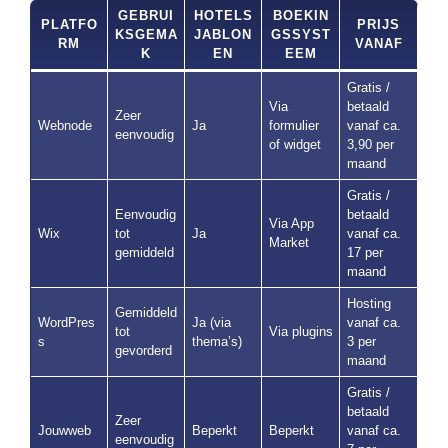
GEBRUI
HOTELS
BOEKIN
PLATFO
PRIJS
KSGEMA
JABLON
GSSYST
RM
VANAF
K
EN
EEM
Gratis /
Via
betaald
Zeer
Webnode
Ja
formulier
vanaf ca.
eenvoudig
of widget
3,90 per
maand
Gratis /
Eenvoudig
betaald
Via App
Wix
tot
Ja
vanaf ca.
Market
gemiddeld
17 per
maand
Hosting
Gemiddeld
WordPres
Ja (via
vanaf ca.
tot
Via plugins
s
thema’s)
3 per
gevorderd
maand
Gratis /
betaald
Zeer
Jouwweb
Beperkt
Beperkt
vanaf ca.
eenvoudig