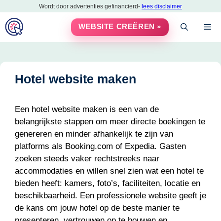
Ga
Wordt door advertenties gefinancierd-
lees disclaimer
naar
M
WEBSITE CREËREN »
de
inhoud
Hotel website maken
Een hotel website maken is een van de
belangrijkste stappen om meer directe boekingen te
genereren en minder afhankelijk te zijn van
platforms als Booking.com of Expedia. Gasten
zoeken steeds vaker rechtstreeks naar
accommodaties en willen snel zien wat een hotel te
bieden heeft: kamers, foto’s, faciliteiten, locatie en
beschikbaarheid. Een professionele website geeft je
de kans om jouw hotel op de beste manier te
presenteren, vertrouwen op te bouwen en