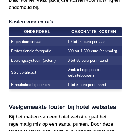
Daar komen vaak jaarlijkse kosten voor hosting en
onderhoud bij.
Kosten voor extra’s
ONDERDEEL
GESCHATTE KOSTEN
Eigen domeinnaam
10 tot 20 euro per jaar
Professionele fotografie
300 tot 1.500 euro (eenmalig)
Boekingssysteem (extern)
0 tot 50 euro per maand
Vaak inbegrepen bij
SSL-certificaat
websitebouwers
E-mailadres bij domein
1 tot 5 euro per maand
Veelgemaakte fouten bij hotel websites
Bij het maken van een hotel website gaat het
regelmatig mis op een aantal punten. Door deze