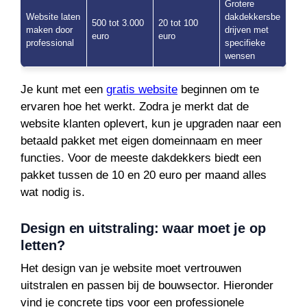
Grotere
Website laten
dakdekkersbe
500 tot 3.000
20 tot 100
maken door
drijven met
euro
euro
professional
specifieke
wensen
Je kunt met een
gratis website
beginnen om te
ervaren hoe het werkt. Zodra je merkt dat de
website klanten oplevert, kun je upgraden naar een
betaald pakket met eigen domeinnaam en meer
functies. Voor de meeste dakdekkers biedt een
pakket tussen de 10 en 20 euro per maand alles
wat nodig is.
Design en uitstraling: waar moet je op
letten?
Het design van je website moet vertrouwen
uitstralen en passen bij de bouwsector. Hieronder
vind je concrete tips voor een professionele