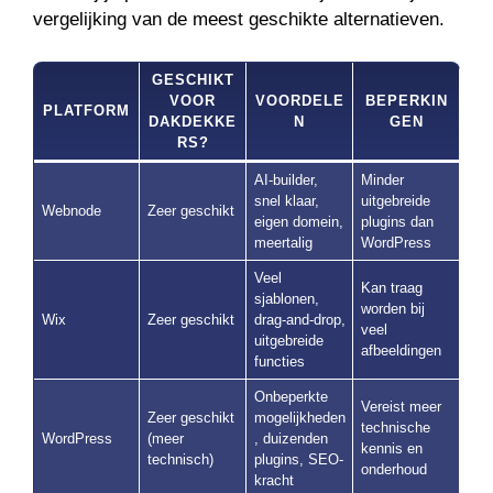
vergelijking van de meest geschikte alternatieven.
GESCHIKT
VOOR
VOORDELE
BEPERKIN
PLATFORM
DAKDEKKE
N
GEN
RS?
AI-builder,
Minder
snel klaar,
uitgebreide
Webnode
Zeer geschikt
eigen domein,
plugins dan
meertalig
WordPress
Veel
Kan traag
sjablonen,
worden bij
Wix
Zeer geschikt
drag-and-drop,
veel
uitgebreide
afbeeldingen
functies
Onbeperkte
Vereist meer
Zeer geschikt
mogelijkheden
technische
WordPress
(meer
, duizenden
kennis en
technisch)
plugins, SEO-
onderhoud
kracht