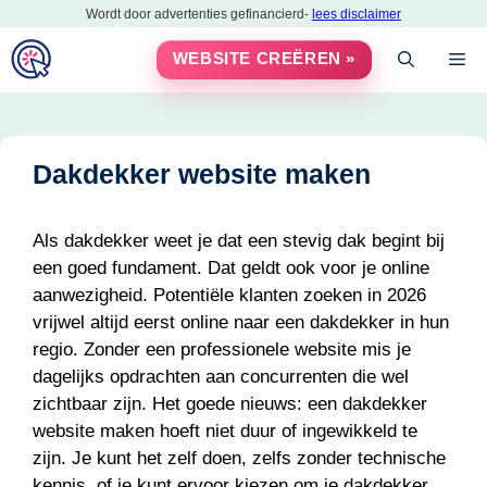
Ga
Wordt door advertenties gefinancierd-
lees disclaimer
naar
M
WEBSITE CREËREN »
de
inhoud
Dakdekker website maken
Als dakdekker weet je dat een stevig dak begint bij
een goed fundament. Dat geldt ook voor je online
aanwezigheid. Potentiële klanten zoeken in 2026
vrijwel altijd eerst online naar een dakdekker in hun
regio. Zonder een professionele website mis je
dagelijks opdrachten aan concurrenten die wel
zichtbaar zijn. Het goede nieuws: een dakdekker
website maken hoeft niet duur of ingewikkeld te
zijn. Je kunt het zelf doen, zelfs zonder technische
kennis, of je kunt ervoor kiezen om je dakdekker