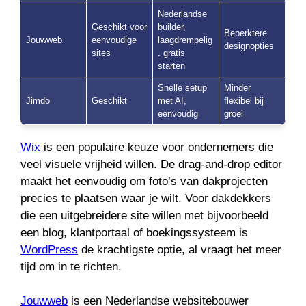
Nederlandse
Geschikt voor
builder,
Beperktere
Jouwweb
eenvoudige
laagdrempelig
designopties
sites
, gratis
starten
Snelle setup
Minder
Jimdo
Geschikt
met AI,
flexibel bij
eenvoudig
groei
Wix
is een populaire keuze voor ondernemers die
veel visuele vrijheid willen. De drag-and-drop editor
maakt het eenvoudig om foto’s van dakprojecten
precies te plaatsen waar je wilt. Voor dakdekkers
die een uitgebreidere site willen met bijvoorbeeld
een blog, klantportaal of boekingssysteem is
WordPress
de krachtigste optie, al vraagt het meer
tijd om in te richten.
Jouwweb
is een Nederlandse websitebouwer